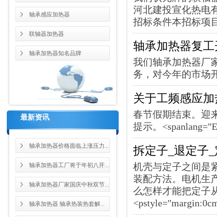
河北建投宣化热电有
轴承感应加热器
招标条件本招标项目
联轴器加热器
轴承加热器复工
轴承加热器知名品牌
我们轴承加热器厂
务，对今年的市场开始布局
关于工频感应加
春节假期结束。迎
最新资讯
提示。<spanlang="EN-U
轴承加热器价格面临上涨压力...
拆定子_退定子
机壳与定子之间是
轴承加热器工厂将于年初八开...
装配方法。电机生
轴承加热器厂家国庆中秋双节...
么怎样才能把定子
<pstyle="margin:0c
轴承加热器 轴承热装热套解...