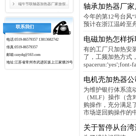
端午节联轴器加热器厂家放假...
轴承加热器厂家
今年的第12号台风
预计在浙江温岭至
联系我们
电磁加热怎样拆
电话:0519-86579357 13813682742
传真:0519-86579357
有的工厂只加热安
邮箱:czzydq@163.com
了，工频加热方式，加热
地址:江苏省常州市武进区坂上江家塘29号
spacerun:'yes';font
电机壳加热器公
为维护银行体系流动
（MLF）操作（含
购操作，充分满足
市场逆回购操作的
关于暂停从台湾